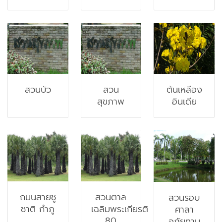
สวนบัว
สวน
ต้นเหลือง
สุขภาพ
อินเดีย
ถนนสายชู
สวนตาล
สวนรอบ
ชาติ กำภู
เฉลิมพระเกียรติ
ศาลา
80
อภัยทาน