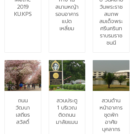
2019
สนามหญ้า
วันพระราช
KU.KPS
รอบอาคาร
สมภพ
แปด
สมเด็จพระ
เหลี่ยม
ศรีนครินท
ราบรมราช
ชนนี
ถนน
สวนประตู
สวนด้าน
วัฒนา
1 บริเวณ
หน้าอาคาร
เสถียร
ติดถนน
ชุดพัก
สวัสดิ์
มาลัยแมน
อาศัย
บุคลากร