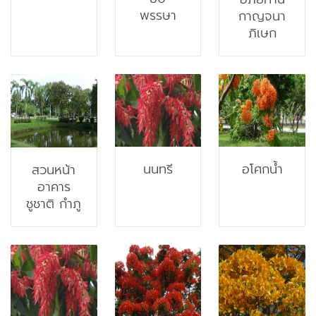
พรรษา
กาญจนา
ภิเษก
นนทรี
อโศกน้ำ
สวนหน้า
อาคาร
ชูชาติ กำภู