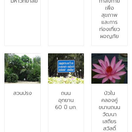
มหาวิทยาลัย
กำลังกาย
เพื่อ
สุขภาพ
และการ
ท่องเที่ยว
ผจญภัย
สวนปรง
ถนน
บัวใน
อุทยาน
คลองคู่
60 ปี มก.
ขนานถนน
วัฒนา
เสถียร
สวัสดิ์