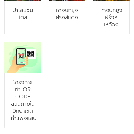
ปาโลแซน
หางนกยูง
หางนกยูง
โตส
ฝรั่งสีแดง
ฝรั่งสี
เหลือง
โครงการ
ทำ QR
CODE
สวนภายใน
วิทยาเขต
กำแพงแสน